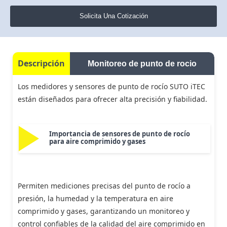
Boquillas de aire – Súper Air Nozzle Exair
Aspiradora neumática de rebaba Chip Vac Exair
Jet de aire Ionizado – Ion Air Jet Exair Gen 4
Sistema de enfriamiento miniatura – Mini Cooler Exair
Sistema de enfriamiento ajustable – Adjustable Spot Cooler Exair
STSD-VSD Series
Solicita Una Cotización
Enfriadores de tablero – Cabinet Cooler Exair
Aspiradora neumática manual Vac-u-Gun Exair
Medidor digital de estática Exair
Sistemas de enfriamiento para mecanizado en seco – Cold Gun Exair
Sistema de enfriamiento miniatura – Mini Cooler Exair
STS Series
Pistolas de sopleteo – Air Guns Exair
Pistola de aire Ionizado – Ion Air Gun Exair Gen 4
Tubos vortex Exair
Sistemas de enfriamiento para mecanizado en seco – Cold Gun Exair
STS-T & STS-TD Series
Descripción
Monitoreo de punto de rocio
Punto antiestático generador de iones – Ionizing Point Exair Gen 4
STSH-VSD Series 290 PSI
Los medidores y sensores de punto de rocío SUTO iTEC
Ionizador Varistat
STS 40 Series
están diseñados para ofrecer alta precisión y fiabilidad.
Importancia de sensores de punto de rocío
para aire comprimido y gases
Permiten mediciones precisas del punto de rocío a
presión, la humedad y la temperatura en aire
comprimido y gases, garantizando un monitoreo y
control confiables de la calidad del aire comprimido en