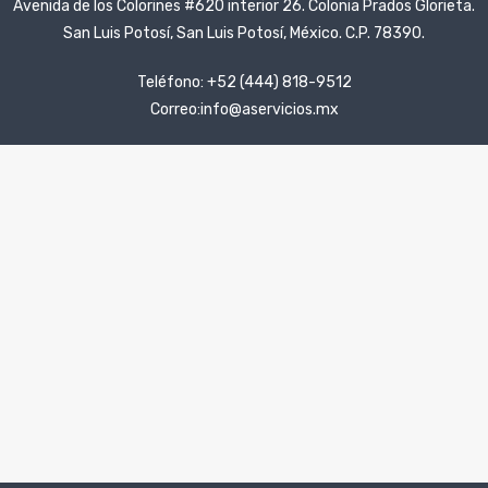
Avenida de los Colorines #620 interior 26. Colonia Prados Glorieta.
San Luis Potosí, San Luis Potosí, México. C.P. 78390.
Teléfono: +52 (444) 818-9512
Correo:info@aservicios.mx