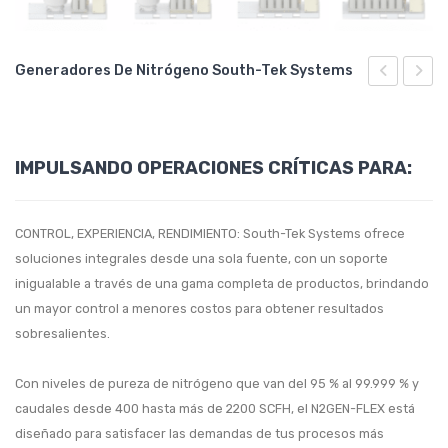
Boquillas de aire – Súper Air Nozzle Exair
Aspiradora neumática de rebaba Chip Vac Exair
Jet de aire Ionizado – Ion Air Jet Exair Gen 4
Sistema de enfriamiento miniatura – Mini Cooler Exair
Sistema de enfriamiento ajustable – Adjustable Spot Cooler Exair
STSD-VSD Series
Enfriadores de tablero – Cabinet Cooler Exair
Aspiradora neumática manual Vac-u-Gun Exair
Medidor digital de estática Exair
Sistemas de enfriamiento para mecanizado en seco – Cold Gun Exair
Sistema de enfriamiento miniatura – Mini Cooler Exair
STS Series
Generadores De Nitrógeno South-Tek Systems
Pistolas de sopleteo – Air Guns Exair
Pistola de aire Ionizado – Ion Air Gun Exair Gen 4
Tubos vortex Exair
Sistemas de enfriamiento para mecanizado en seco – Cold Gun Exair
STS-T & STS-TD Series
Varistat
–
Monit
Punto antiestático generador de iones – Ionizing Point Exair Gen 4
STSH-VSD Series 290 PSI
estaci
IMPULSANDO OPERACIONES CRÍTICAS PARA:
Ionizador Varistat
STS 40 Series
de
la
CONTROL, EXPERIENCIA, RENDIMIENTO: South-Tek Systems ofrece
calida
soluciones integrales desde una sola fuente, con un soporte
del
inigualable a través de una gama completa de productos, brindando
aire
un mayor control a menores costos para obtener resultados
respir
sobresalientes.
Con niveles de pureza de nitrógeno que van del 95 % al 99.999 % y
caudales desde 400 hasta más de 2200 SCFH, el N2GEN-FLEX está
diseñado para satisfacer las demandas de tus procesos más