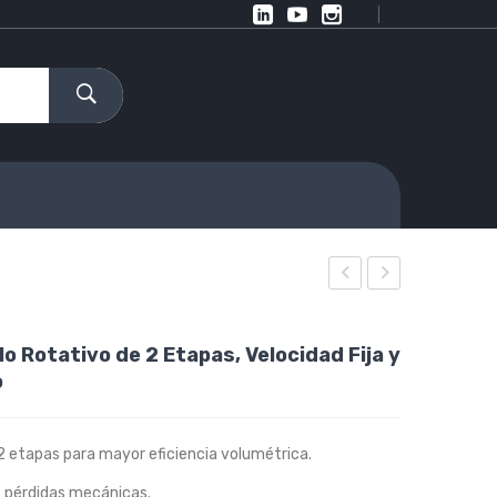
Certificada
VSD
para
Series
o Rotativo de 2 Etapas, Velocidad Fija y
Instrumentación
290
o
SUTO
PSI
2 etapas para mayor eficiencia volumétrica.
e pérdidas mecánicas.