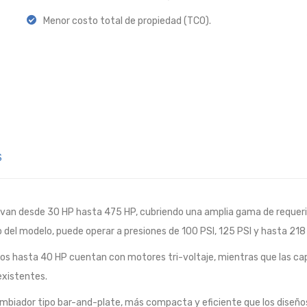
Menor costo total de propiedad (TCO).
S
e van desde 30 HP hasta 475 HP, cubriendo una amplia gama de requer
l modelo, puede operar a presiones de 100 PSI, 125 PSI y hasta 218 P
los hasta 40 HP cuentan con motores tri-voltaje, mientras que las c
existentes.
ambiador tipo bar-and-plate, más compacta y eficiente que los diseños