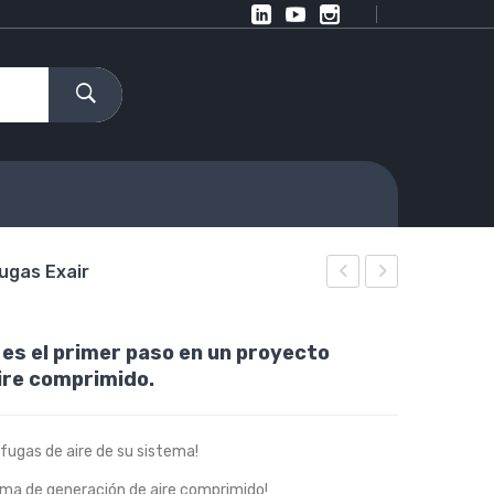
ugas Exair
de
digital
aire
de
 es el primer paso en un proyecto
–
nivel
ire comprimido.
Súper
de
Air
ruido
fugas de aire de su sistema!
Nozzle
Exair
Exair
ema de generación de aire comprimido!