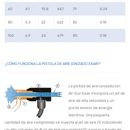
60
4.1
15.8
447
79
0.24
80
5.5
22
622
82
0.18
100
6.9
24
679
85
0.18
¿CÓMO FUNCIONA LA PISTOLA DE AIRE IONIZADO EXAIR?
La pistola de aire ionizado Ion
Air Gun Exair incorpora un jet de
aire de alta velocidad y un
punto emisor de energía
eléctrica. Una pequeña
cantidad de aire comprimido se inyecta al jet de aire (1) induciendo
un alto volumen de flujo de aire circundante(2) a pasar a través de