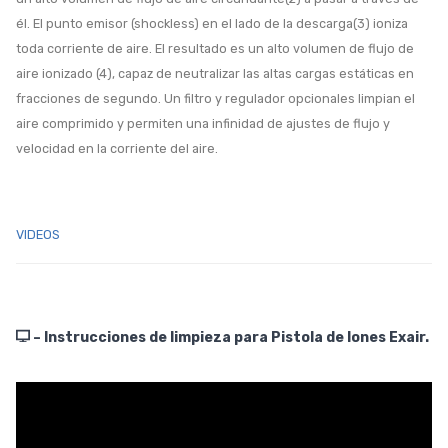
él. El punto emisor (shockless) en el lado de la descarga(3) ioniza
toda corriente de aire. El resultado es un alto volumen de flujo de
aire ionizado (4), capaz de neutralizar las altas cargas estáticas en
fracciones de segundo. Un filtro y regulador opcionales limpian el
aire comprimido y permiten una infinidad de ajustes de flujo y
velocidad en la corriente del aire.
VIDEOS
– Instrucciones de limpieza para Pistola de Iones Exair.