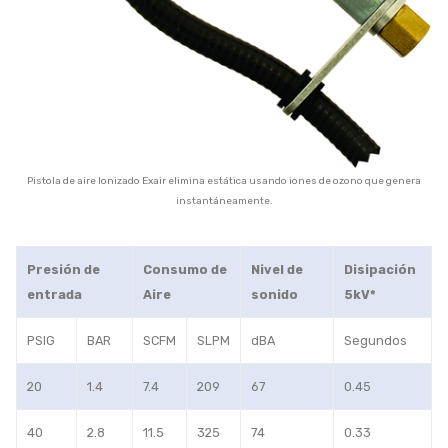
Pistola de aire Ionizado Exair elimina estática usando iones de ozono que genera
instantáneamente.
Presión de
Consumo de
Nivel de
Disipación
entrada
Aire
sonido
5kV*
PSIG
BAR
SCFM
SLPM
dBA
Segundos
20
1.4
7.4
209
67
0.45
40
2.8
11.5
325
74
0.33