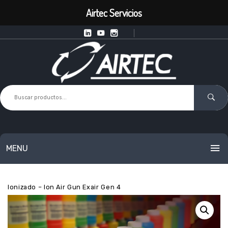
Airtec Servicios
MENU
Inicio
Exair
Eliminadores De Estática
Pistola De Aire
INICIO
Ionizado – Ion Air Gun Exair Gen 4
PRODUCTOS
SERVICIOS
Equipos Inteligentes de Punto de Uso